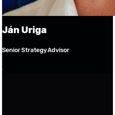
Ján Uriga
Senior Strategy Advisor
.
‌ ‌ ‌ ‌ ‌ ‌ ‌ ‌ ‌ ‌ ‌ ‌ ‌ ‌ ‌ ‌ ‌ ‌ ‌ ‌ ‌ ‌ ‌ ‌ ‌ ‌ ‌ ‌ ‌ ‌ ‌ ‌ ‌ ‌ ‌ ‌ ‌ ‌ ‌ ‌ ‌ ‌ ‌ ‌ ‌ ‌ ‌ ‌ ‌ ‌ ‌ ‌ ‌ ‌ ‌ ‌ ‌ ‌ ‌ ‌ ‌ ‌ ‌ ‌ ‌ ‌ ‌ ‌ ‌ ‌ ‌
‌ ‌ ‌ ‌ ‌ ‌ ‌ ‌ ‌ ‌ ‌ ‌ ‌ ‌ ‌ ‌ ‌ ‌ ‌ ‌ ‌ ‌ ‌ ‌ ‌ ‌ ‌ ‌ ‌ ‌ ‌ ‌ ‌ ‌ ‌ ‌ ‌ ‌ ‌ ‌ ‌ ‌ ‌ ‌ ‌ ‌ ‌ ‌ ‌ ‌ ‌ ‌ ‌ ‌ ‌ ‌ ‌ ‌ ‌ ‌ ‌ ‌ ‌ ‌ ‌ ‌ ‌ ‌ ‌ ‌ ‌ ‌
‌ ‌ ‌ ‌ ‌ ‌ ‌ ‌ ‌ ‌ ‌ ‌ ‌ ‌ ‌ ‌ ‌ ‌ ‌ ‌ ‌ ‌ ‌ ‌ ‌ ‌ ‌ ‌ ‌ ‌ ‌ ‌ ‌ ‌ ‌ ‌ ‌ ‌ ‌ ‌ ‌ ‌ ‌ ‌ ‌ ‌ ‌ ‌ ‌ ‌ ‌ ‌ ‌ ‌ ‌ ‌ ‌ ‌ ‌ ‌ ‌ ‌ ‌ ‌ ‌ ‌ ‌ ‌ ‌ ‌ ‌ ‌
‌ ‌ ‌ ‌ ‌ ‌ ‌ ‌ ‌ ‌ ‌ ‌ ‌ ‌ ‌ ‌ ‌ ‌ ‌ ‌ ‌ ‌ ‌ ‌ ‌ ‌ ‌ ‌ ‌ ‌ ‌ ‌ ‌ ‌ ‌ ‌ ‌ ‌ ‌ ‌ ‌ ‌ ‌ ‌ ‌ ‌ ‌ ‌ ‌ ‌ ‌ ‌ ‌ ‌ ‌ ‌ ‌ ‌ ‌ ‌ ‌ ‌ ‌ ‌ ‌ ‌ ‌ ‌ ‌ ‌ ‌ ‌
‌ ‌ ‌ ‌ ‌ ‌ ‌ ‌ ‌ ‌ ‌ ‌ ‌ ‌ ‌ ‌ ‌ ‌