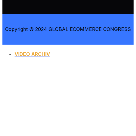
Copyright © 2024
GLOBAL ECOMMERCE CONGRESS
VIDEO ARCHIV
SPEAKERS
PROGRAM
REFERENCE
NEWS
VIDEO ARCHIV
STREAM
PODCASTS
AFTERMOVIE